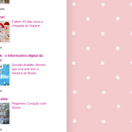
ses
na!
Faltam 43 dias para a
chegada do Natal ♥
os
 - o Informativo digital da
d
Desafio Araldite: Mostre
que sua arte tem a
mistura do Brasil
os
Bahia
Pingentes Coração com
Divino
os