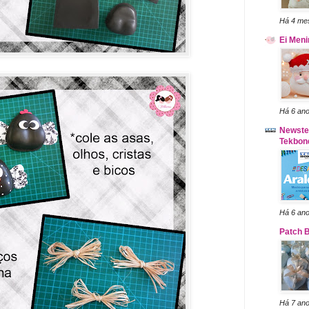
Há 4 me
Ei Meni
Há 6 an
Newstek
Tekbon
Há 6 an
Patch 
Há 7 an