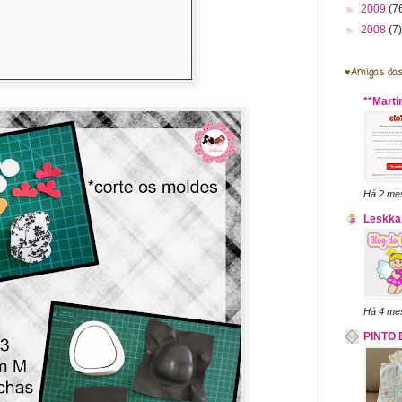
►
2009
(7
►
2008
(7)
♥Amigas das
**Marti
Há 2 me
Leskka 
Há 4 me
PINTO