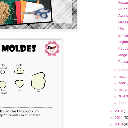
Feixa
PAP d
Aventa
Necess
Ursinh
Em cas
Lojin
Peque
Mega 
Passar
►
junh
►
maio
►
abril
►
març
►
fever
►
janei
►
2012
(1
►
2011
(5
►
2010
(9