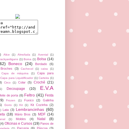
)
Alice
(1)
Almofada
(1)
Avental
(1)
Bolsa
(14)
ackyardigans
(1)
Boina
(1)
(62)
Boneco
(24)
Bordado
(6)
Broches
(3)
Cachecol
(1)
caixa
(1)
Capa para
Capa de máquina
(1)
Capa para Liquidificador
(1)
Carteira
(1)
Crochê
(21)
3)
Colar
(5)
Circo
(1)
E.V.A
Decoupage
(10)
1)
Feltro
(41)
Festa
feite de porta
(6)
19)
Fuxico
(2)
Galinha
Frozen
(1)
5)
Kit Cozinha
(2)
Gorro
(1)
Kit
(1)
Lembrancinhas
(60)
Lata
(3)
)
eta
(18)
MDF
(14)
Mário Bros
(3)
Natal
(8)
Moldes
(4)
anal
(1)
Oficinas e Cursos
(19)
(4)
Panos de
Parceria
(6)
Páscoa
(3)
pelaria
(1)