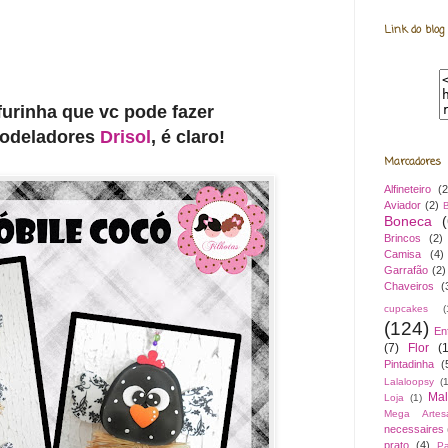
Link do blog
ofurinha que vc pode
fazer
odeladores
Drisol
, é claro!
Marcadores
Alfineteiro
(2
Aviador
(2)
B
Boneca
Brincos
(2)
Camisa
(4)
Garrafão
(2)
Chaveiros
(
cupcakes
(
(124)
En
(7)
Flor
(
Pintadinha
(
Lalaloopsy
(1
Mal
Loja
(1)
Mega Artes
necessaires
prato
(4)
Pa