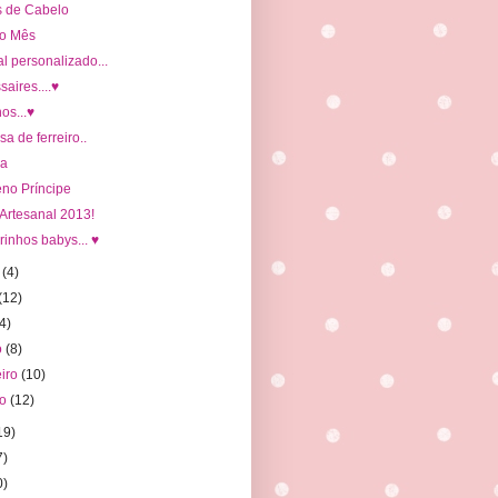
s de Cabelo
o Mês
l personalizado...
aires....♥
os...♥
a de ferreiro..
ha
no Príncipe
Artesanal 2013!
inhos babys... ♥
o
(4)
(12)
(4)
o
(8)
eiro
(10)
ro
(12)
19)
7)
0)