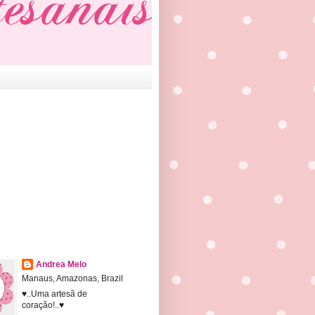
Andrea Melo
Manaus, Amazonas, Brazil
♥..Uma artesã de
coração!..♥