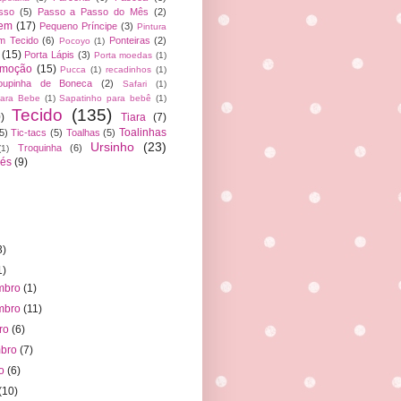
sso
(5)
Passo a Passo do Mês
(2)
gem
(17)
Pequeno Príncipe
(3)
Pintura
em Tecido
(6)
Ponteiras
(2)
Pocoyo
(1)
(15)
Porta Lápis
(3)
Porta moedas
(1)
omoção
(15)
Pucca
(1)
recadinhos
(1)
oupinha de Boneca
(2)
Safari
(1)
para Bebe
(1)
Sapatinho para bebê
(1)
Tecido
(135)
)
Tiara
(7)
Toalinhas
5)
Tic-tacs
(5)
Toalhas
(5)
Ursinho
(23)
Troquinha
(6)
(1)
iés
(9)
3)
1)
mbro
(1)
mbro
(11)
bro
(6)
mbro
(7)
to
(6)
(10)