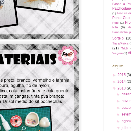
Passo a Pa
Patchcola
Pintura 
(1)
Ponto Cruz
Pr
Pote
(1)
Rifa
(6)
R
Sandalinha 
Sorteio
(10
Tiara/Faixa
(
(21)
Tricô
V
Viagem
(1)
Arquivo
►
2015
(3)
►
2014
(2
▼
2013
(9
►
deze
►
nove
►
outu
►
sete
►
agos
▼
julho