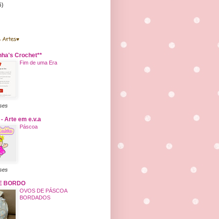
6)
 Artes♥
nha's Crochet**
Fim de uma Era
ses
- Arte em e.v.a
Páscoa
ses
 E BORDO
OVOS DE PÁSCOA
BORDADOS