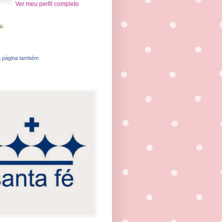
Ver meu perfil completo
i:
 página também