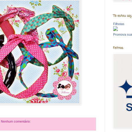
Tb estou aqu
Filhotas
Promova sua
Feltros
Nenhum comentário: